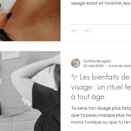
visage éclat et tonicité, l
comme le Kobido et le dra
França sont idéaux.
Cynthia Bourgery
22 mai 2025
4 min de lect
✨ Les bienfaits d
visage : un rituel 
à tout âge
Tu sens ton visage plus fat
que ta peau marque plus fa
moins tonique ou que tu te r
traits gonflés ? Pas de pani