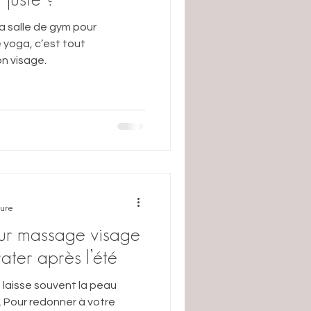
a salle de gym pour
e yoga, c’est tout
n visage.
ture
ur massage visage
ater après l’été
r, laisse souvent la peau
re