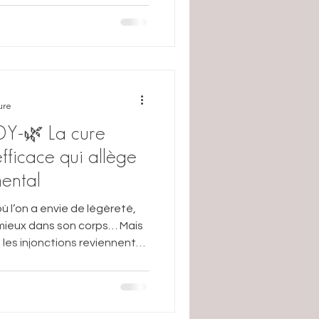
ure
Y-🌿 La cure
efficace qui allège
mental
ù l’on a envie de légèreté,
eux dans son corps… Mais
 les injonctions reviennent
s’alléger vite, rentrer dans