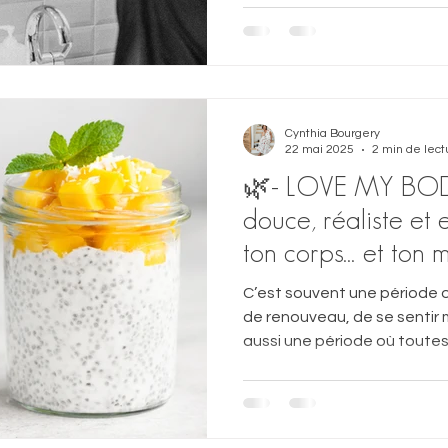
fatalité.Et surtout…
Cynthia Bourgery
22 mai 2025
2 min de lect
🌿- LOVE MY BOD
douce, réaliste et 
ton corps… et ton 
C’est souvent une période o
de renouveau, de se sentir mi
aussi une période où toutes
en force : mincir, détoxifier, 
ses vêtements d’été. Alors j’ai envie de te proposer
autre chose.