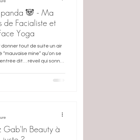
ture
panda 🐼 - Ma
s de Facialiste et
 Face Yoga
 donner tout de suite un air
té “mauvaise mine” qu’on se
gées, parfois un peu de
ge te le rappelle : cernes
 Mais pas de
s réflexes (et un peu
l good), tu peux déjouer
ver un rega
ture
 Gab'In Beauty à
 juste ?