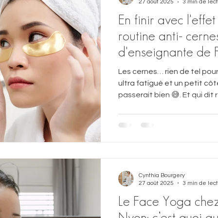
27 août 2025
3 min de lec
En finir avec l'effet 
routine anti- cerne
d'enseignante de
Les cernes… rien de tel pour
ultra fatigué et un petit cô
passerait bien 😅. Et qui dit rentrée dit… réveil qui sonne
plus tôt, journées bien char
stress → et là, bim, ton visa
marqués, regard fatigué, teint terne. 
panique ! Avec quelques bon
d’automassage drainant fee
l’effet “panda” 🐼 et retrou
Cynthia Bourgery
27 août 2025
3 min de lec
Le Face Yoga chez
Nyon: c’est quoi au