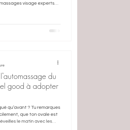
es massages visage experts
inage lymphatique Renata
ure
e l’automassage du
feel good à adopter
igué qu’avant ? Tu remarques
cilement, que ton ovale est
éveilles le matin avec les
que. Ce n’est pas une