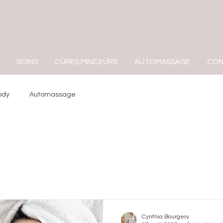
SOINS
CURES MINCEURS
AUTOMASSAGE
CON
ody
Automassage
Cynthia Bourgery