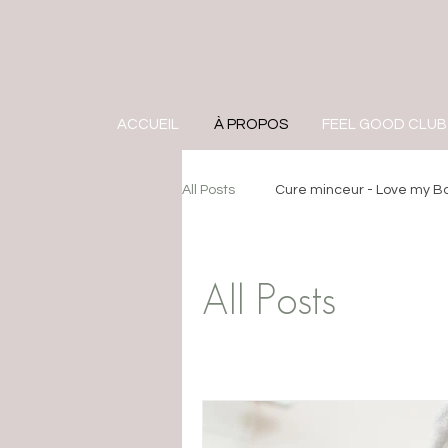
ACCUEIL
À PROPOS
FEEL GOOD CLUB
All Posts
Cure minceur - Love my B
All Posts