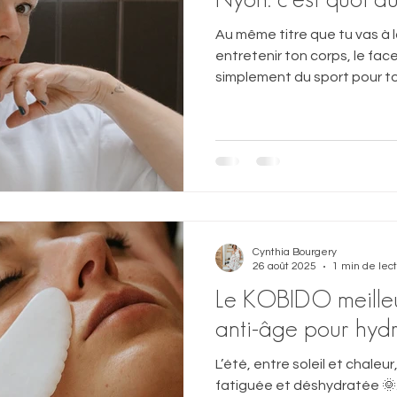
Au même titre que tu vas à l
entretenir ton corps, le fac
simplement du sport pour to
Cynthia Bourgery
26 août 2025
1 min de lec
Le KOBIDO meille
anti-âge pour hydr
L’été, entre soleil et chaleu
fatiguée et déshydratée 🌞. Pour redonner à vot