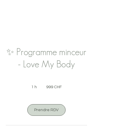
✨ Programme minceur
- Love My Body
999
francs
1 h
1
999 CHF
suisses
Prendre RDV