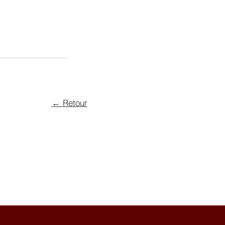
← Retour
orex, Vaud
ch
&
www.valspictures.ch