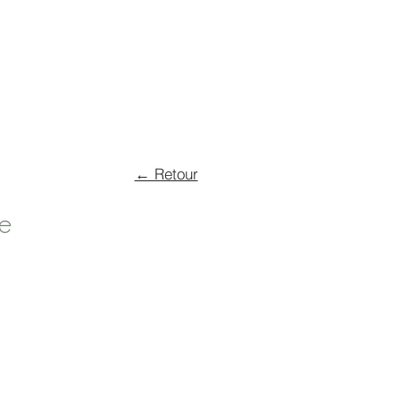
SULTING & FORMATIONS
BOUTIQUE
More
← Retour
e