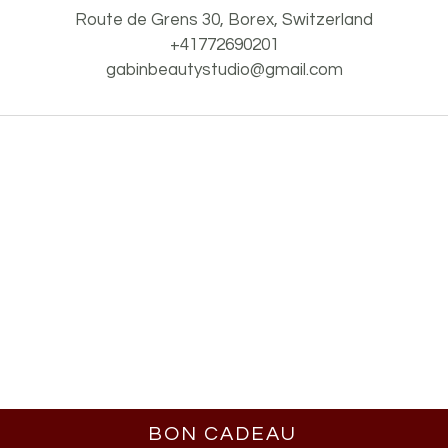
Route de Grens 30, Borex, Switzerland
+41772690201
gabinbeautystudio@gmail.com
-beauty.com
+41 77 269 02 01
gabinbeautystudio@gmail.com
B
ery. Created & Photographed with by
AssistanteFreelance.
Politique de
Confidentialité
BON CADEAU