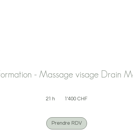
SOINS
CURES MINCEURS
AUTOMASSAGE
CON
Formation - Massage visage Drain M
1'400
francs
21 h
2
1'400 CHF
suisses
1
h
Prendre RDV