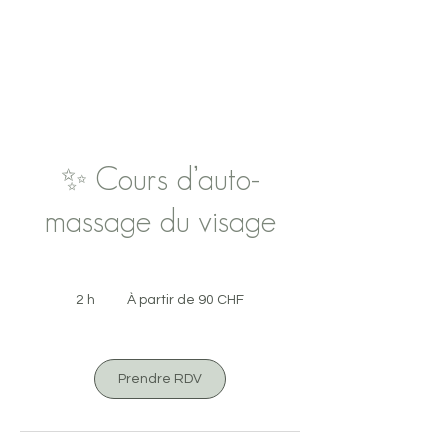
✨ Cours d’auto-
massage du visage
À
partir
2 h
2
À partir de 90 CHF
de
90
h
francs
suisses
Prendre RDV