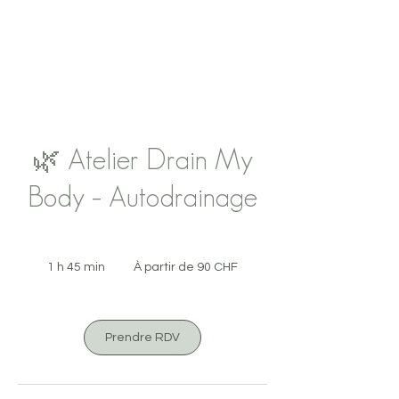
🌿 Atelier Drain My
Body – Autodrainage
À
partir
1 h 45 min
1
À partir de 90 CHF
de
90
4
francs
suisses
5
m
i
Prendre RDV
n