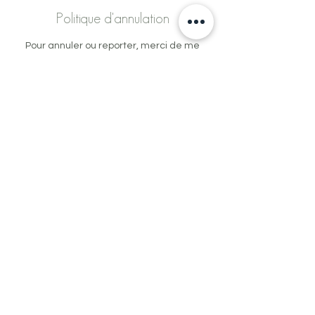
Politique d'annulation
Pour annuler ou reporter, merci de me
contacter au moins 48 heures à l'avance
Contact
Route de Grens 30, Borex, Switzerland
+41772690201
gabinbeautystudio@gmail.com
← Retour
← Retour