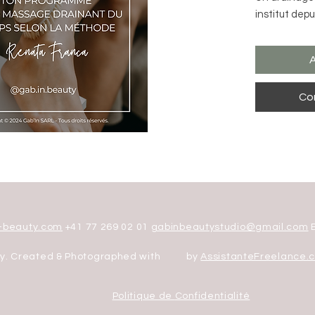
institut depu
Dans cette f
A
toutes les t
pour drainer,
Co
principales 
ventre et br
Une méthode 
te permettre
optimaux en 
Tu es prête 
une ventre m
-beauty.com
+41 77 269 02 01
gabinbeautystudio@gmail.com
B
affinés ? C’e
cela !
ery. Created & Photographed with by
AssistanteFreelance.
Contenu de 
Politique de
Confidentialité