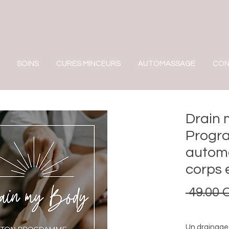
SOINS
CURES MINCEURS
AUTOMASSAGE
CON
Drain 
Progr
autom
corps 
 49.00 
Un drainag