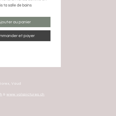
is ta salle de bains
ormation, tu vas apprendre
jouter au panier
echniques et les gestuelles
 remodeler let affiner les 3
mmander et payer
zones de ton corps ( jambes,
as)
naturelle et efficace pour
 d'obtenir des resultats
quelques minutes par jour!
à avoir des jambes légères,
oins ballonné et des bras
orex, Vaud
st parti on va drainer tout
ch
&
www.valspictures.ch
la formation
: