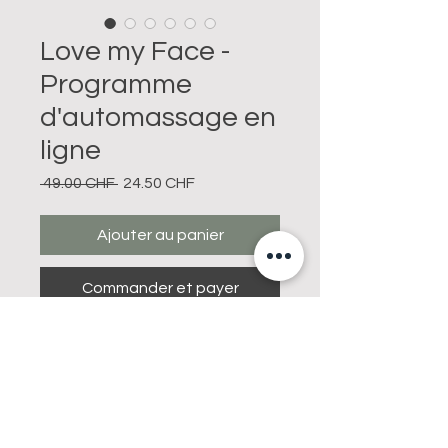
Love my Face -
Programme
d'automassage en
ligne
Prix
Prix
 49.00 CHF 
24.50 CHF
original
promotionnel
Ajouter au panier
Commander et payer
🌸 “Love My Face” : Transforme ton
visage en moins de 5 minutes par
jour ! 🌸
C'est parti !