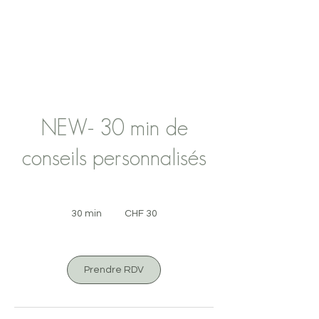
NEW- 30 min de
conseils personnalisés
30
Swiss
30 min
3
CHF 30
francs
0
m
i
n
Prendre RDV