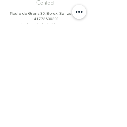
Contact
Route de Grens 30, Borex, Switzerland
+41772690201
gabinbeautystudio@gmail.com
← Retour
← Retour
www.gabin-beauty.com
+41 77 269 02
01
gabinbeautystudio@gmail.com
Borex, Vaud
Politique de
Confidentialité
© 2021 Cynthia Bourgery. Created & Photographed with